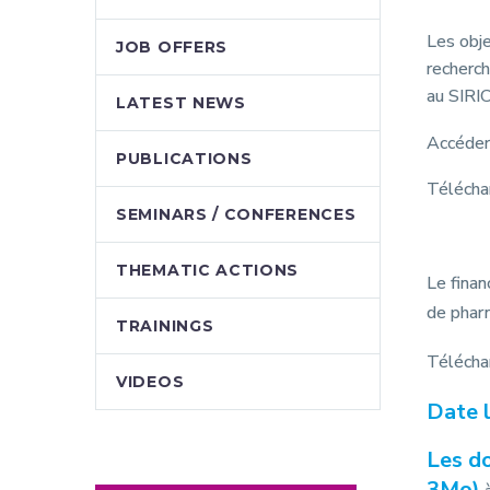
Les obje
JOB OFFERS
recherc
au SIR
LATEST NEWS
Accéder
PUBLICATIONS
Télécha
SEMINARS / CONFERENCES
THEMATIC ACTIONS
Le finan
de phar
TRAININGS
Télécha
VIDEOS
Date l
Les do
3Mo)