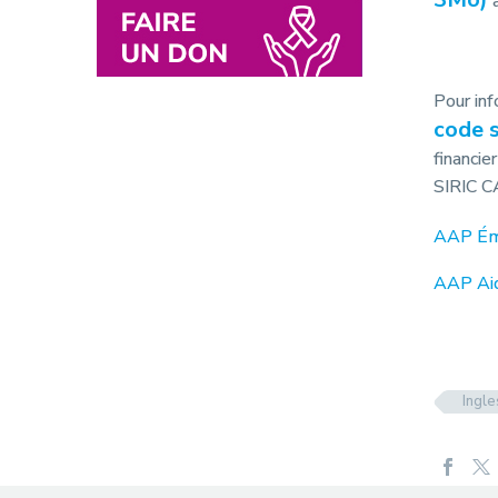
Pour in
code 
financie
SIRIC 
AAP Éme
AAP Aid
Ingle