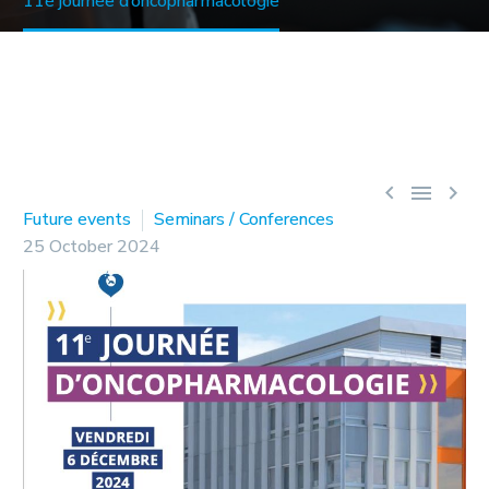
11è journée d’oncopharmacologie



Future events
Seminars / Conferences
25 October 2024