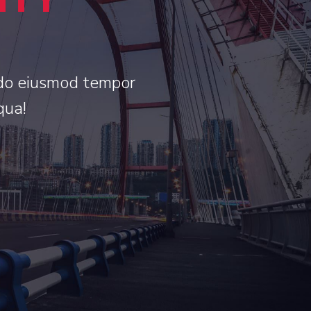
ITY
d do eiusmod tempor
qua!