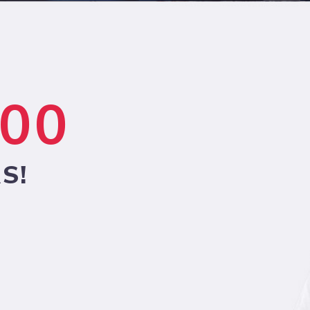
00
S!