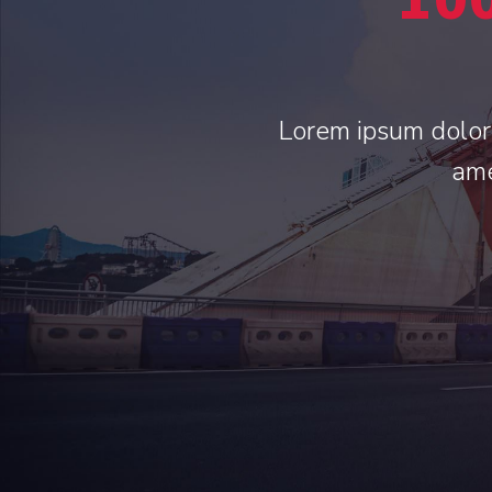
10
Lorem ipsum dolor 
ame