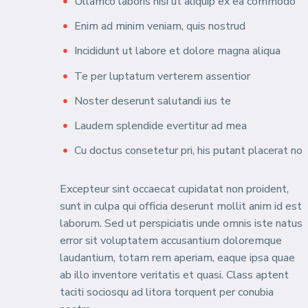
Ullamco laboris nisi ut aliquip ex ea commodo
Enim ad minim veniam, quis nostrud
Incididunt ut labore et dolore magna aliqua
Te per luptatum verterem assentior
Noster deserunt salutandi ius te
Laudem splendide evertitur ad mea
Cu doctus consetetur pri, his putant placerat no
Excepteur sint occaecat cupidatat non proident,
sunt in culpa qui officia deserunt mollit anim id est
laborum. Sed ut perspiciatis unde omnis iste natus
error sit voluptatem accusantium doloremque
laudantium, totam rem aperiam, eaque ipsa quae
ab illo inventore veritatis et quasi. Class aptent
taciti sociosqu ad litora torquent per conubia