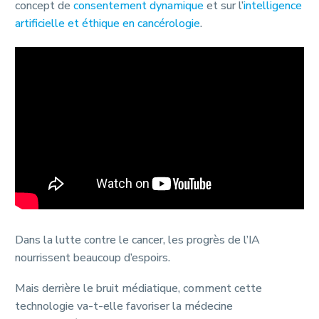
concept de
consentement dynamique
et sur l’
intelligence
artificielle et éthique en cancérologie
.
Dans la lutte contre le cancer, les progrès de l’IA
nourrissent beaucoup d’espoirs.
Mais derrière le bruit médiatique, comment cette
technologie va-t-elle favoriser la médecine